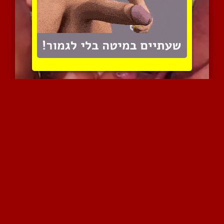
שני גברים חוגגים על מילפ...
5377 צפיות
|
2 המלצות