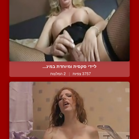
ליידי סקסית ומיוחדת במינ...
3757 צפיות
|
2 המלצות