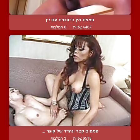
פצצת מין ברונטית עם זין
4467 צפיות
|
6 המלצות
פמפום קצר ונהדר של קוגרי...
6518 צפיות
|
3 המלצות