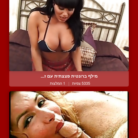
מילף ברונטית פצצתית עם ז...
5335 צפיות
|
1 המלצות