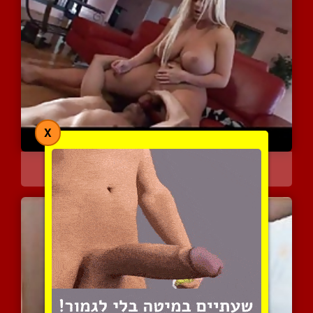
X
הולי היא מילפית מלאה בעל...
9188 צפיות
|
5 המלצות