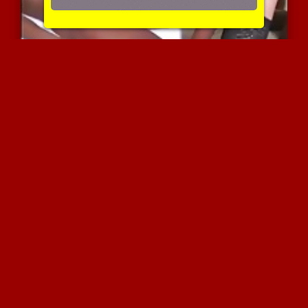
שני כושים תוקעים את דניק...
7111 צפיות
|
1 המלצות