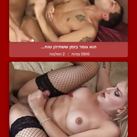
הוא גומר בזמן ששתיהן טוח...
5806 צפיות
|
2 המלצות