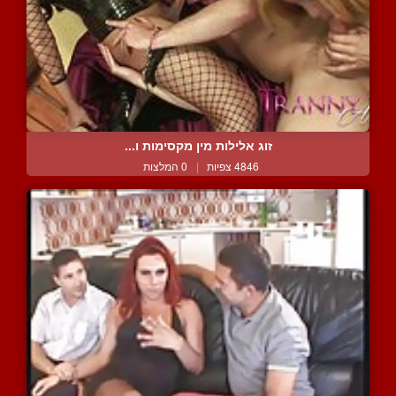
זוג אלילות מין מקסימות ו...
4846 צפיות
|
0 המלצות