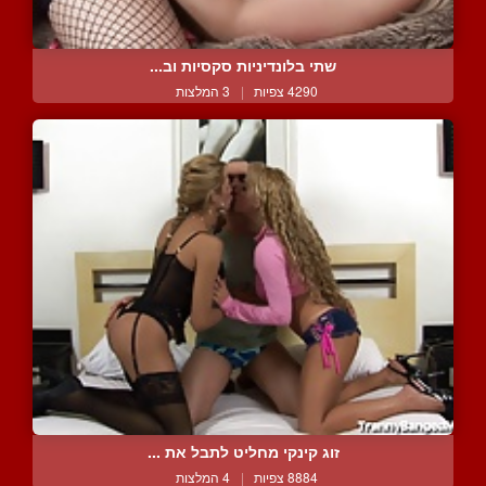
שתי בלונדיניות סקסיות וב...
4290 צפיות
|
3 המלצות
זוג קינקי מחליט לתבל את ...
8884 צפיות
|
4 המלצות