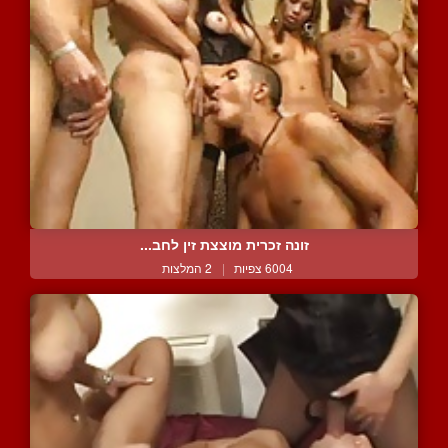
זונה זכרית מוצצת זין לחב...
6004 צפיות
|
2 המלצות