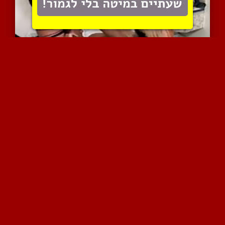
מפגש ססי בין שלושת המיני...
4004 צפיות
|
0 המלצות