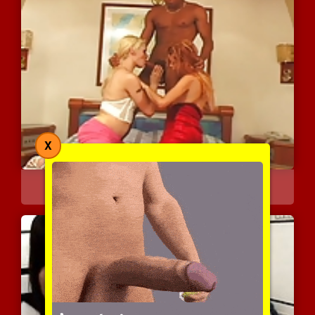
X
כושי ושתי שובבות חרמניות
4477 צפיות
|
2 המלצות