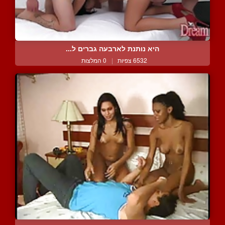
היא נותנת לארבעה גברים ל...
6532 צפיות
|
0 המלצות