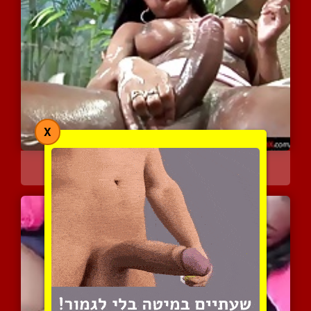
X
בובה אקזוטית משפשפת אותו...
7270 צפיות
|
2 המלצות