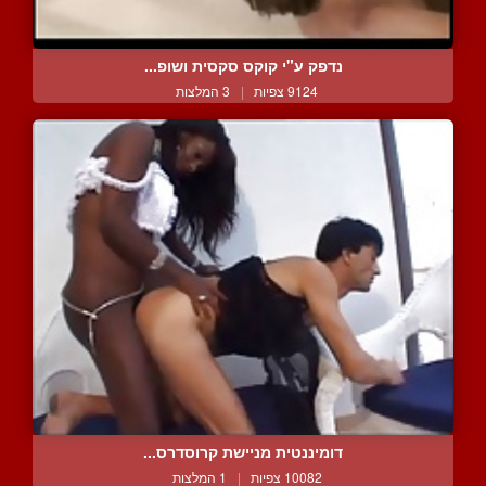
נדפק ע"י קוקס סקסית ושופ...
9124 צפיות
|
3 המלצות
דומיננטית מניישת קרוסדרס...
10082 צפיות
|
1 המלצות