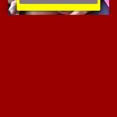
נימפה סקסית ומיוחמת בסצי...
4496 צפיות
|
3 המלצות