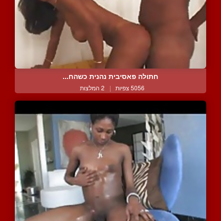
חתולה פאסיבית נהנית כשהח...
5056 צפיות
|
2 המלצות