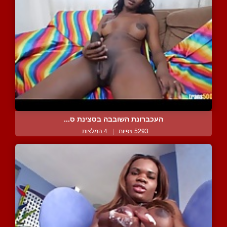
העכברונת השובבה בסצינת ס...
5293 צפיות
|
4 המלצות