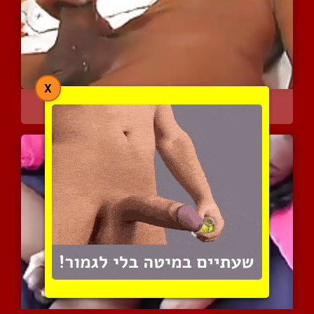
X
מקסי השובבה אוהבת לטפל ב...
3299 צפיות
|
2 המלצות