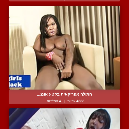
חתולה אפריקאית בקטע אוננ...
4338 צפיות
|
4 המלצות