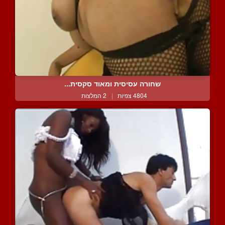
שחורה עסיסית ומאוד סקסית...
4804 צפיות
|
2 המלצות