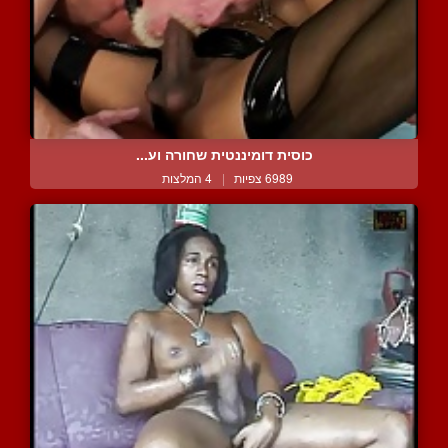
כוסית דומיננטית שחורה וע...
6989 צפיות
|
4 המלצות