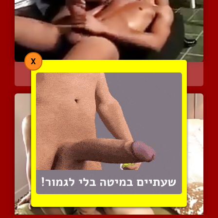
X
סערת רגשות בין זוג שחורי...
7104 צפיות
|
6 המלצות