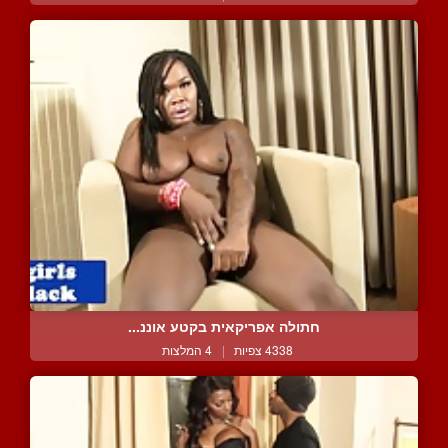
חתולה אפריקאית בקטע אוננ...
4338 צפיות
|
4 המלצות