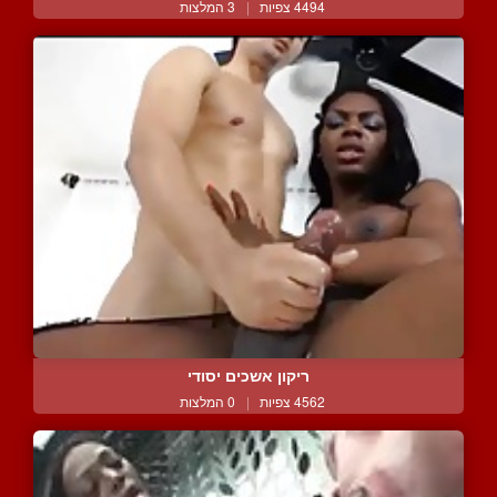
4494 צפיות
|
3 המלצות
ריקון אשכים יסודי
4562 צפיות
|
0 המלצות