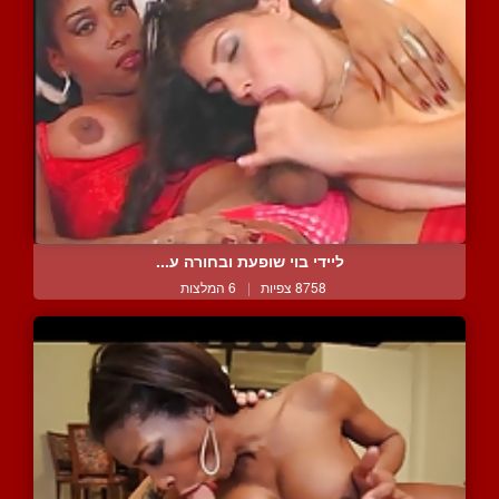
ליידי בוי שופעת ובחורה ע...
8758 צפיות
|
6 המלצות