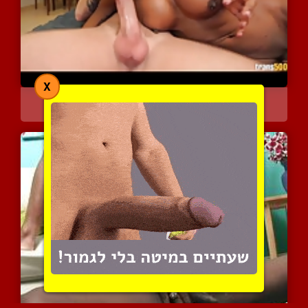
X
נטקה מוצצת ונפתחת חזק בה...
9548 צפיות
|
0 המלצות