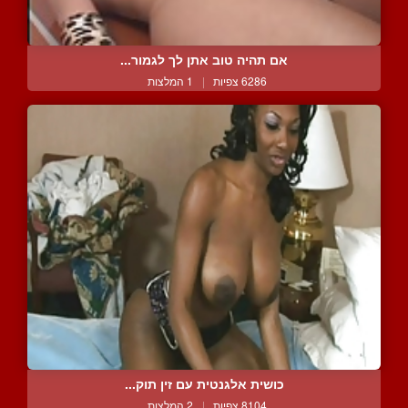
אם תהיה טוב אתן לך לגמור...
6286 צפיות
|
1 המלצות
כושית אלגנטית עם זין תוק...
8104 צפיות
|
2 המלצות