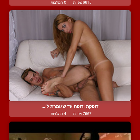
6615 צפיות
|
0 המלצות
דופקת ודופת עד שגומרת לו...
7667 צפיות
|
4 המלצות