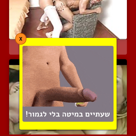
X
הארדקור סקס לוהט וחם עם ...
8132 צפיות
|
1 המלצות