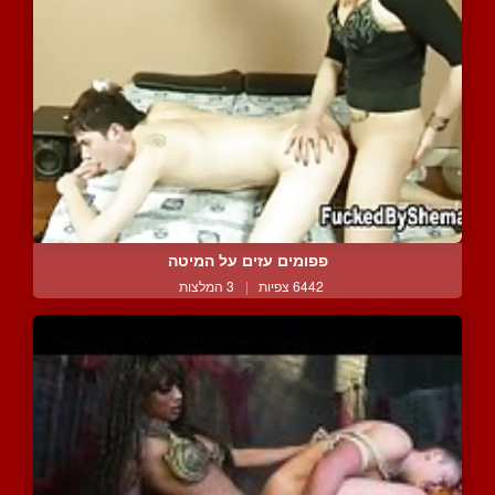
פפומים עזים על המיטה
6442 צפיות
|
3 המלצות