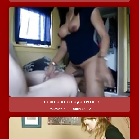
ברונטית סקסית בסרט חובבנ...
6332 צפיות
|
1 המלצות