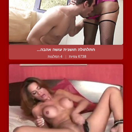
חתלתולה חושנית עושה אהבה...
6738 צפיות
|
4 המלצות