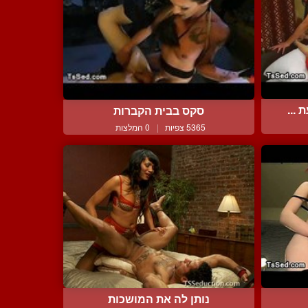
 ...
סקס בבית הקברות
5365 צפיות
|
0 המלצות
נותן לה את המושכות