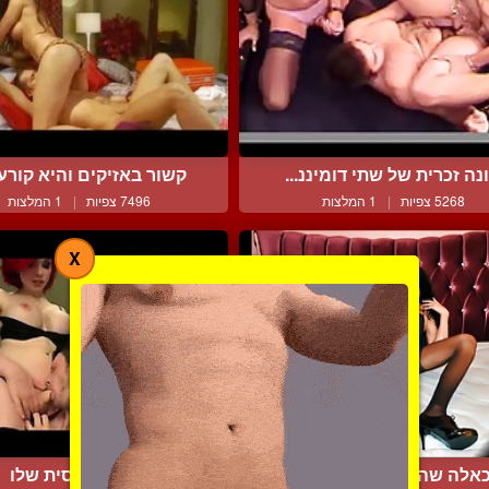
ונה זכרית של שתי דומיננ...
קשור באזיקים והיא קורעת
5268 צפיות
|
1 המלצות
7496 צפיות
|
1 המלצות
X
כאלה שהשליטה נמצאת בד...
מוצץ לבוסית שלו