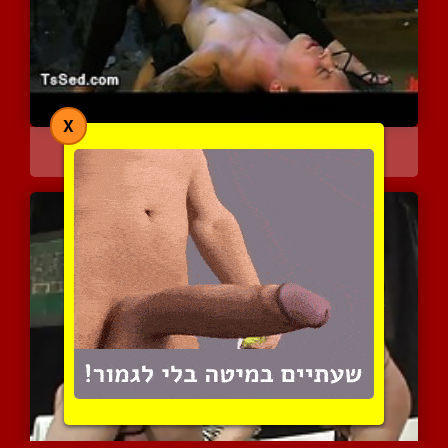
X
קח את זה עמוק מותק
5104 צפיות
|
0 המלצות