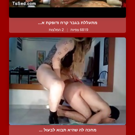
מתעללת בגבר קרח ודופקת א...
6819 צפיות
|
2 המלצות
מחכה לה שהיא תבוא לבעול ...