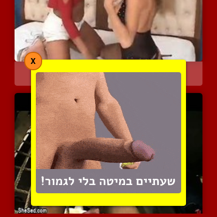
X
חרמנית עם זין דופקת פרגי...
5589 צפיות
|
4 המלצות