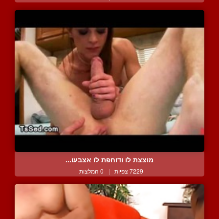
מוצצת לו ודוחפת לו אצבעו...
7229 צפיות
|
0 המלצות