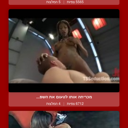
5565 צפיות
|
5 המלצות
מכריחה אותו לטעום את השפ...
6712 צפיות
|
4 המלצות