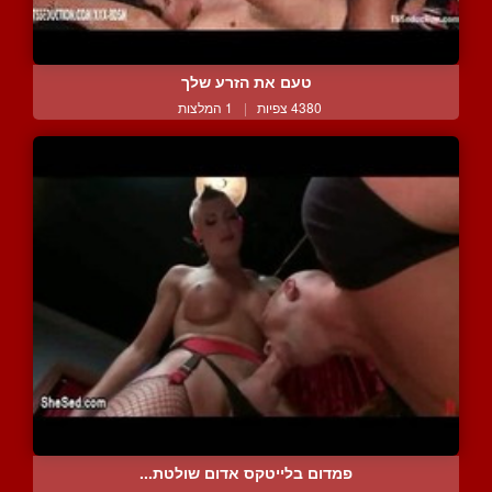
טעם את הזרע שלך
4380 צפיות
|
1 המלצות
פמדום בלייטקס אדום שולטת...