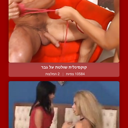
קוקסינלית שולטת על גבר
10584 צפיות
|
2 המלצות