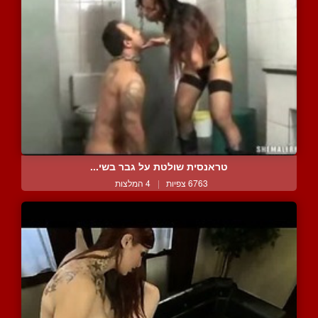
טראנסית שולטת על גבר בשי...
6763 צפיות
|
4 המלצות