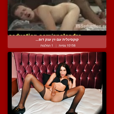
קוקסינלית עם זין ענק דופ...
10156 צפיות
|
1 המלצות