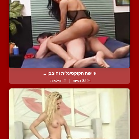
עיישה הקוקסינלית וחובבן ...
8294 צפיות
|
2 המלצות