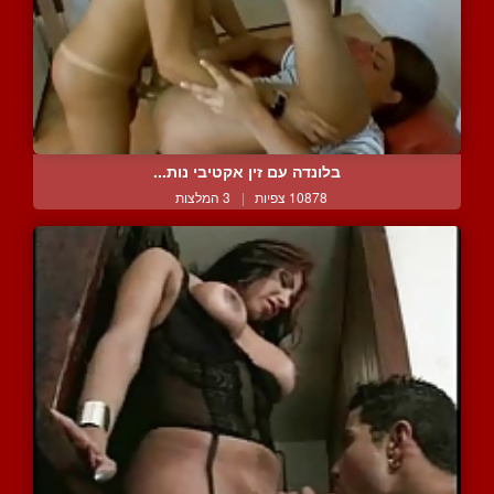
בלונדה עם זין אקטיבי נות...
10878 צפיות
|
3 המלצות