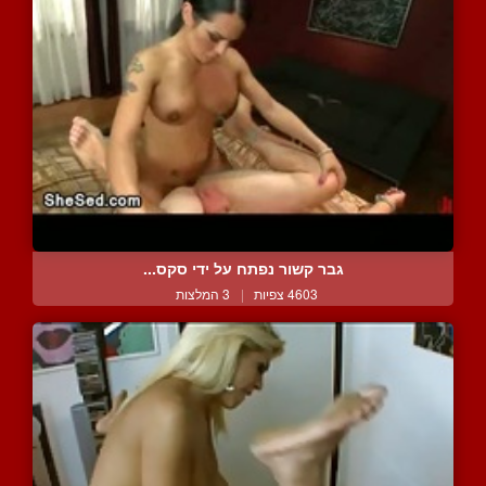
גבר קשור נפתח על ידי סקס...
4603 צפיות
|
3 המלצות