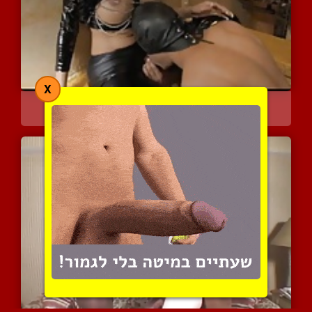
X
פרנסיס המהממת נמצצת ודופ...
7345 צפיות
|
3 המלצות