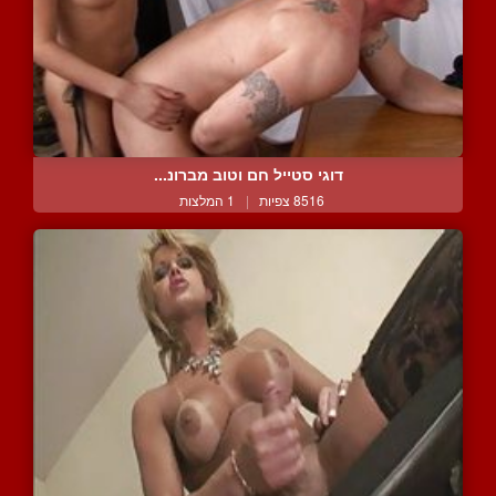
דוגי סטייל חם וטוב מברונ...
8516 צפיות
|
1 המלצות