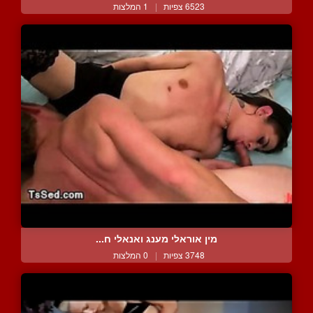
6523 צפיות
|
1 המלצות
מין אוראלי מענג ואנאלי ח...
3748 צפיות
|
0 המלצות