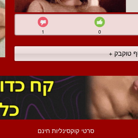
1
0
ף טוקבק +
סרטי קוקסינליות חינם