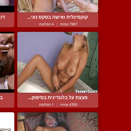
קוקסינלית ואישה בסקס נעי...
דומ
7967 צפיות
|
4 המלצות
פצצת על בלונדינית בסיפוק...
בר
4350 צפיות
|
1 המלצות