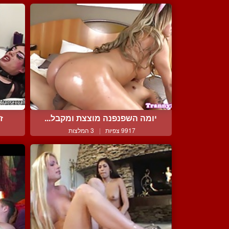
יומה השפנפנה מוצצת ומקבל...
ז
9917 צפיות
|
3 המלצות