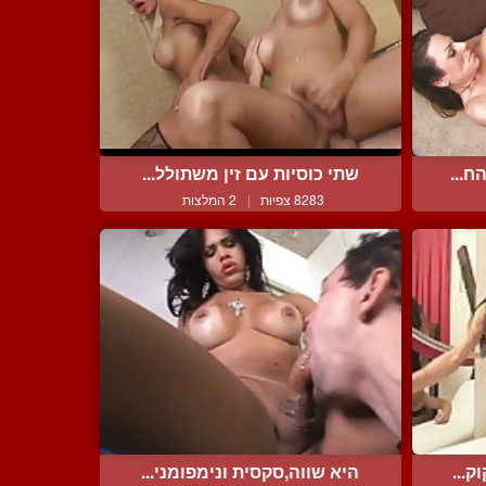
ח...
שתי כוסיות עם זין משתולל...
8283 צפיות
|
2 המלצות
ק...
היא שווה,סקסית ונימפומני...