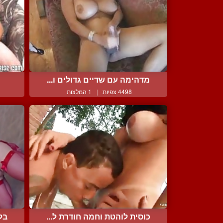
מדהימה עם שדיים גדולים ו...
4498 צפיות
|
1 המלצות
כוסית לוהטת וחמה חודרת ל...
בל