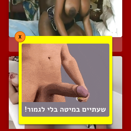
X
כושית אלגנטית עם זין תוק...
5750 צפיות
|
2 המלצות