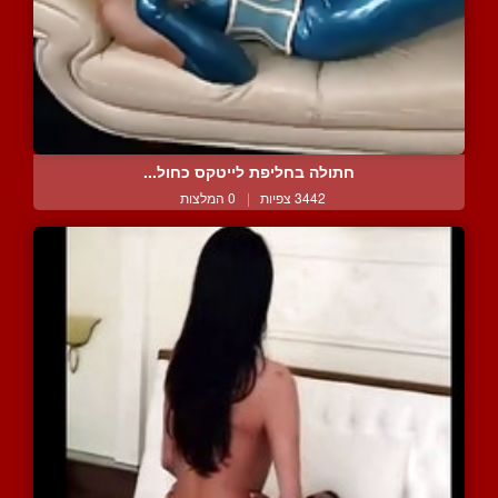
חתולה בחליפת לייטקס כחול...
3442 צפיות
|
0 המלצות