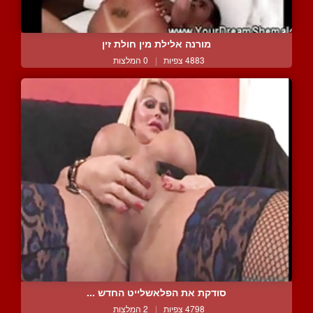
מורנה אלילת מין חולת זין
4883 צפיות
|
0 המלצות
סודקת את הפלאשלייט החדש ...
4798 צפיות
|
2 המלצות