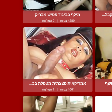
ל...
מילף בביגוד פטיש מבריק
4280 צפיות
|
0 המלצות
שף
אמריקאית פצצתית מטפלת בכ...
4061 צפיות
|
1 המלצות