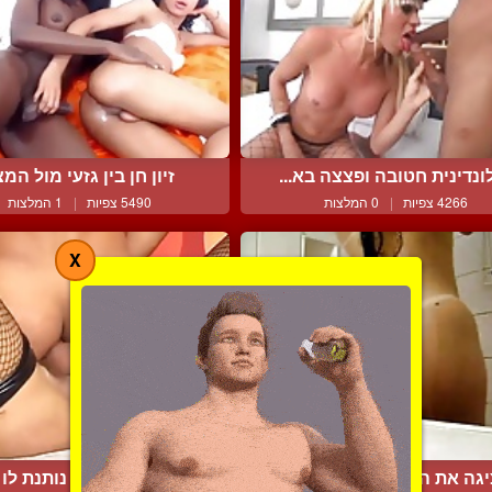
ונדינית חטובה ופצצה בא...
זיון חן בין גזעי מול המצ.
4266 צפיות
|
0 המלצות
5490 צפיות
|
1 המלצות
X
גה את הקימורים שלה במ...
כוסית חודרנית נותנת לו מ