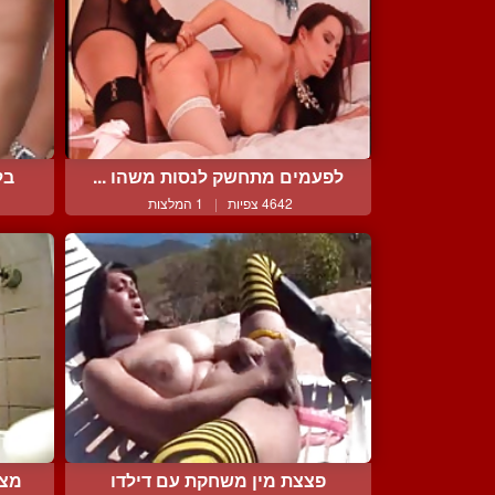
לפעמים מתחשק לנסות משהו ...
בל
4642 צפיות
|
1 המלצות
פצצת מין משחקת עם דילדו
מצי