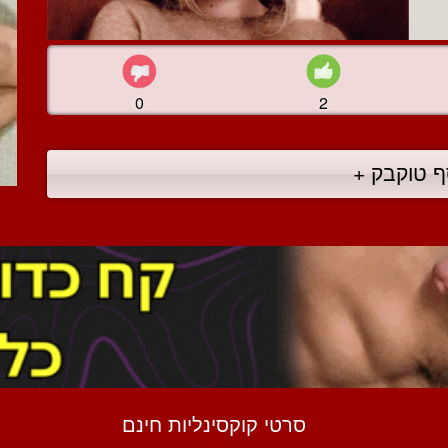
0
2
ף טוקבק +
סרטי קוקסינליות חינם