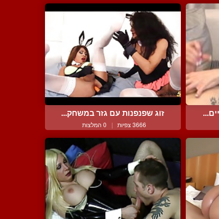
ם...
זוג שפנפנות עם גזר במשחק...
3666 צפיות
|
0 המלצות