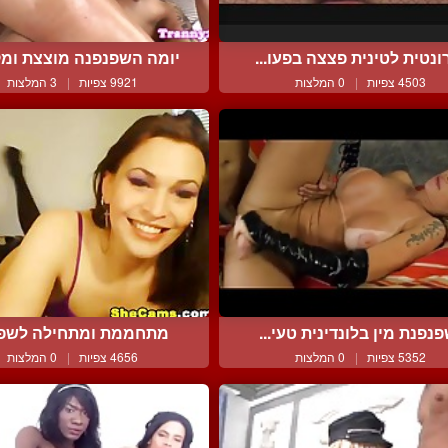
ונטית לטינית פצצה בפעו...
יומה השפנפנה מוצצת ומקב
4503 צפיות
|
0 המלצות
9921 צפיות
|
3 המלצות
נפנת מין בלונדינית טעי...
מתחממת ומתחילה לשפ
5352 צפיות
|
0 המלצות
4656 צפיות
|
0 המלצות