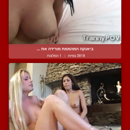
ביאנקה המהממת מורידה את ...
3818 צפיות
|
1 המלצות