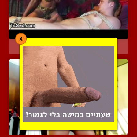
X
דומיננטית מוצצת למלח קשו...
3290 צפיות
|
0 המלצות