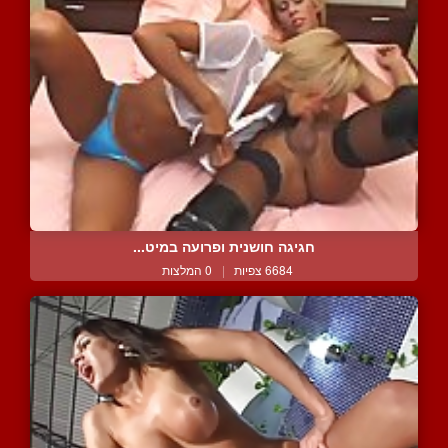
חגיגה חושנית ופרועה במיט...
6684 צפיות
|
0 המלצות