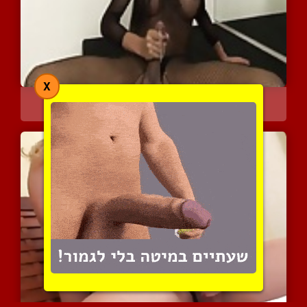
X
בובה בבגד רשת מסוקס
3765 צפיות
|
1 המלצות