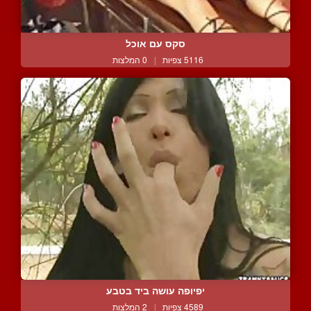
סקס עם אוכל
5116 צפיות
|
0 המלצות
יפיופה עושה ביד בטבע
4589 צפיות
|
2 המלצות