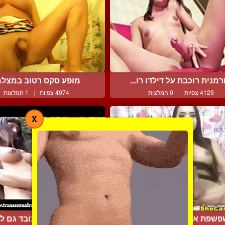
מנית רוכבת על דילדו רו...
מופע סקס רטוב במצל
4129 צפיות
|
0 המלצות
4974 צפיות
|
1 המלצות
X
שפת את הבולבול הגדול ...
יש לה פרונט מכובד גם למ