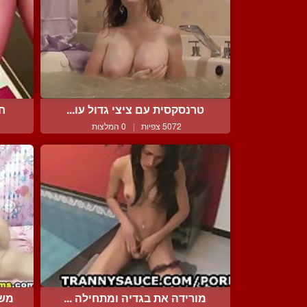
טרנסקסית עם ציצי גדול עו...
חר
5072 צפיות
|
0 המלצות
מורידה את בגדיה ומתחילה ...
משפ