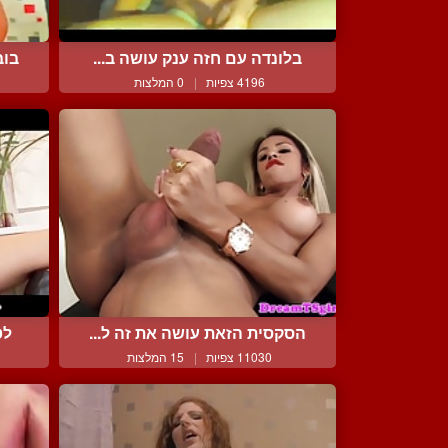
בלונדה עם חזה ענק עושה ב...
בוב
4196 צפיות
|
0 המלצות
הסקסית הזאת עושה את זה ל...
לט
11030 צפיות
|
15 המלצות