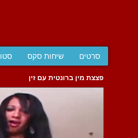
סרטים
שיחות סקס
סטוצ
פצצת מין ברונטית עם זין