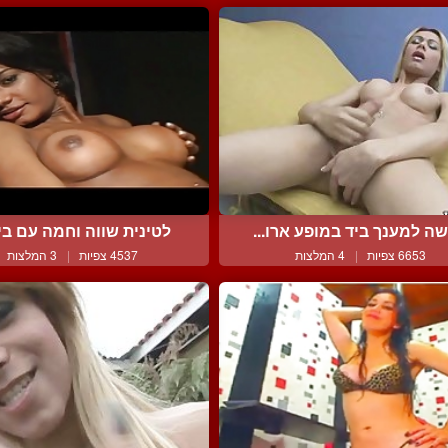
שה למענך ביד במופע ארו...
לטינית שווה וחמה עם ביצ
6653 צפיות
|
4 המלצות
4537 צפיות
|
3 המלצות