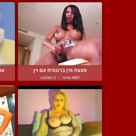
פצצת מין ברונטית עם זין
עו
4867 צפיות
|
2 המלצות