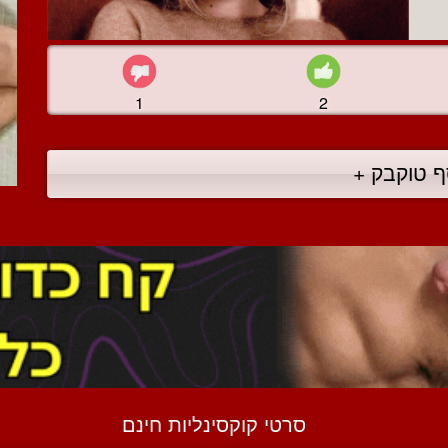
1
2
ף טוקבק +
סרטי קוקסינליות חינם