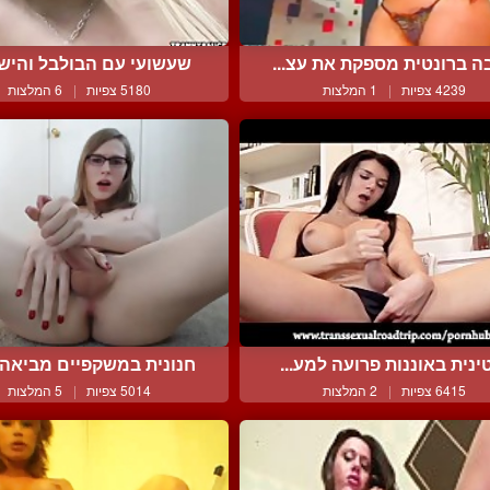
ה ברונטית מספקת את עצ...
שעשועי עם הבולבל והישבן
4239 צפיות
|
1 המלצות
5180 צפיות
|
6 המלצות
ינית באוננות פרועה למע...
חנונית במשקפיים מביאה א
6415 צפיות
|
2 המלצות
5014 צפיות
|
5 המלצות