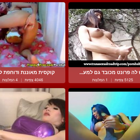
 לה פרונט מכובד גם למע...
קוקסית מאוננת ודוחפת לע
5125 צפיות
|
1 המלצות
4046 צפיות
|
4 המלצות