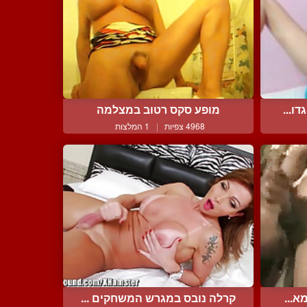
ו...
מופע סקס רטוב במצלמה
4968 צפיות
|
1 המלצות
א...
קרלה נובס במגרש המשחקים ...