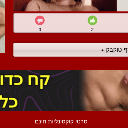
0
2
ף טוקבק +
סרטי קוקסינליות חינם