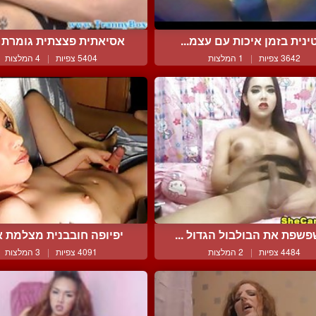
ינית בזמן איכות עם עצמ...
אסיאתית פצצתית גומרת על
3642 צפיות
|
1 המלצות
5404 צפיות
|
4 המלצות
שפת את הבולבול הגדול ...
יפיופה חובבנית מצלמת את
4484 צפיות
|
2 המלצות
4091 צפיות
|
3 המלצות