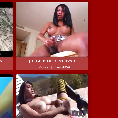
פצצת מין ברונטית עם זין
יש
4859 צפיות
|
2 המלצות