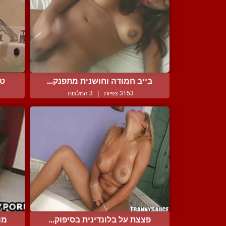
בייב חמודה וחושנית מתפנק...
טר
3153 צפיות
|
3 המלצות
פצצת על בלונדינית בסיפוק...
מו