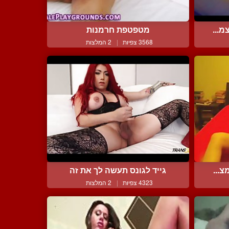
מ...
מטפטפת חרמנות
3568 צפיות
|
2 המלצות
צ...
גייד לגונס תעשה לך את זה
4323 צפיות
|
2 המלצות