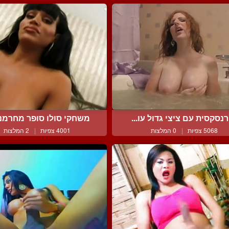
נסקסית עם ציצי גדול עו...
משחקי סולו סופר מחרמנים
5068 צפיות
|
0 המלצות
4001 צפיות
|
2 המלצות