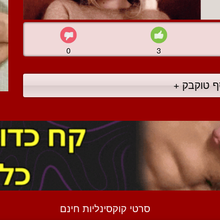
0
3
ף טוקבק +
סרטי קוקסינליות חינם