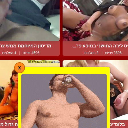
ס לירה החושני במופע פר...
מדיסון המיוחמת ממש צריכ
3826 צפיות
|
3 המלצות
4506 צפיות
|
4 המלצות
X
בלונדינת בסיפוק עצמי
טראנסית עם חזה גדול מאו