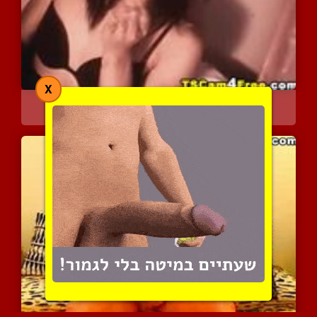
X
שולפת החוצה את האיבר החם...
3115 צפיות
|
1 המלצות