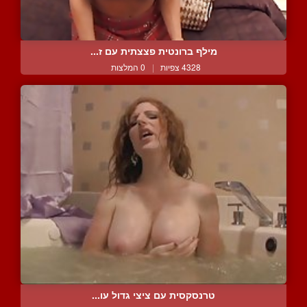
מילף ברונטית פצצתית עם ז...
4328 צפיות
|
0 המלצות
טרנסקסית עם ציצי גדול עו...