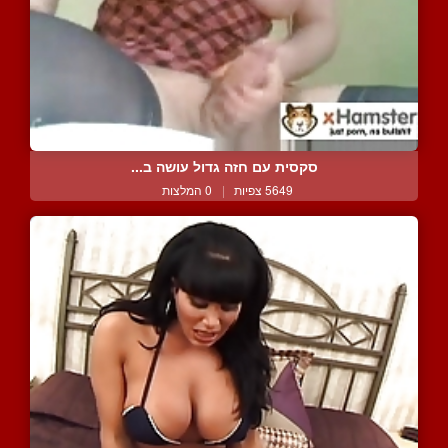
סקסית עם חזה גדול עושה ב...
5649 צפיות
|
0 המלצות