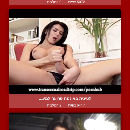
5072 צפיות
|
0 המלצות
לטינית באוננות פרועה למע...
6417 צפיות
|
2 המלצות