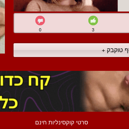
0
3
ף טוקבק +
סרטי קוקסינליות חינם