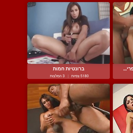
י...
ברונטיות חמות
5180 צפיות
|
3 המלצות