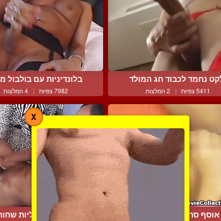
קט נחמד לכבוד חג המולד
בלונדיניות עם בולבול מוצ
5411 צפיות
|
2 המלצות
7982 צפיות
|
4 המלצות
X
אוסף סרטי פורנו מעולים
זרע של וקסינליות שחור