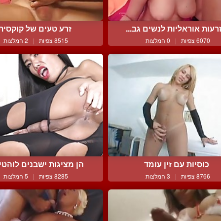
רעות אוראליות לנשים גב...
זרע טעים של קוקסית
6070 צפיות
|
0 המלצות
8515 צפיות
|
2 המלצות
כוסיות עם זין עומד
הן מציגות ישבנים לוהטים
8766 צפיות
|
3 המלצות
8285 צפיות
|
5 המלצות