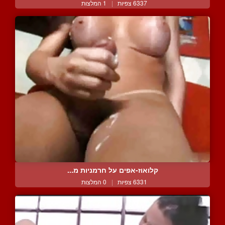
6337 צפיות
|
1 המלצות
קלואוז-אפים על חרמניות מ...
6331 צפיות
|
0 המלצות