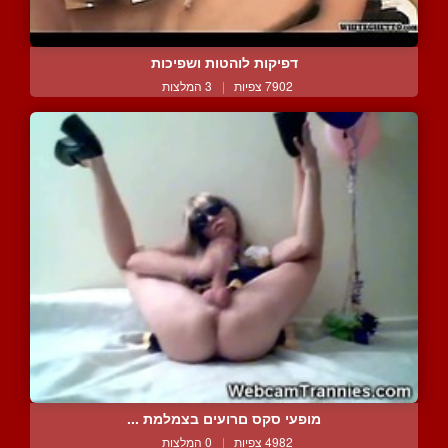
דפיקות לוהטות ושפיכות
7902 צפיות
|
3 המלצות
מופעי סקס םרועים בצמלמת ...
4982 צפיות
|
0 המלצות