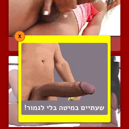
X
קוקסינליות גומרות
7909 צפיות
|
1 המלצות