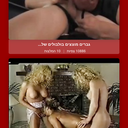
גברים מוצצים בולבולים של...
10886 צפיות
|
10 המלצות