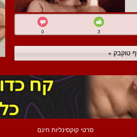
0
3
ף טוקבק +
סרטי קוקסינליות חינם