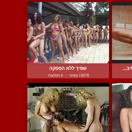
ב...
שפיך ללא הפסקה
13079 צפיות
|
6 המלצות