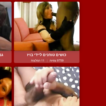
כושים טוחנים ליידי בויז
גב
9759 צפיות
|
11 המלצות