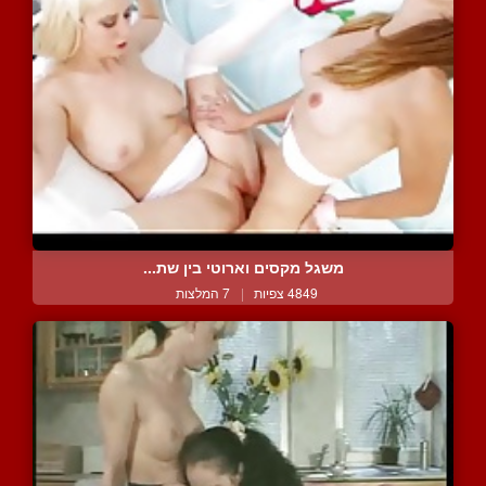
משגל מקסים וארוטי בין שת...
4849 צפיות
|
7 המלצות