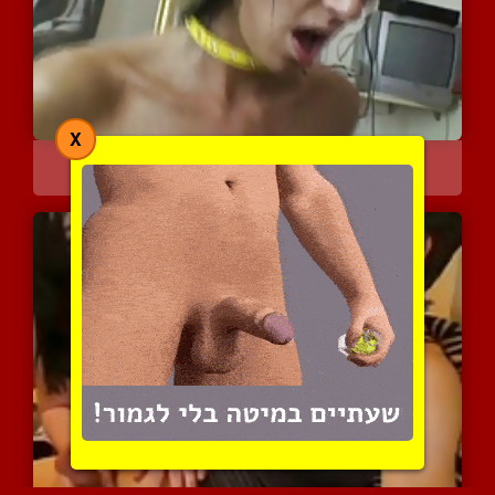
X
יפיופה חודרת לואגינה
4153 צפיות
|
2 המלצות