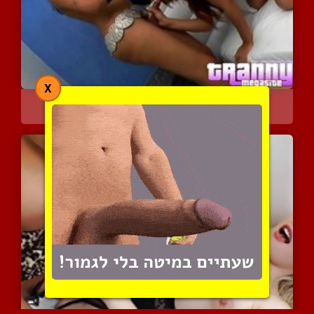
X
פצצה שופעת עם ביצים משגל...
4733 צפיות
|
1 המלצות