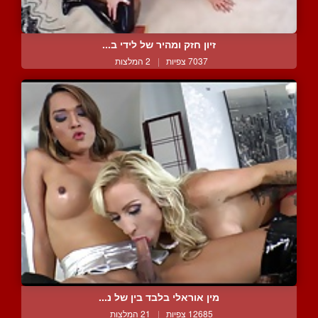
זיון חזק ומהיר של לידי ב...
7037 צפיות
|
2 המלצות
מין אוראלי בלבד בין של נ...
12685 צפיות
|
21 המלצות