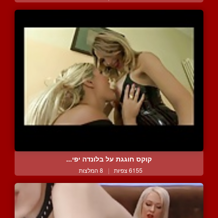
קוקס חוגגת על בלונדה יפי...
6155 צפיות
|
8 המלצות