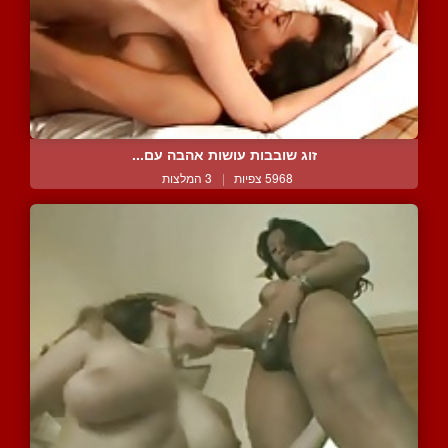
זוג שובבות עושות אהבה עם...
5968 צפיות
|
3 המלצות