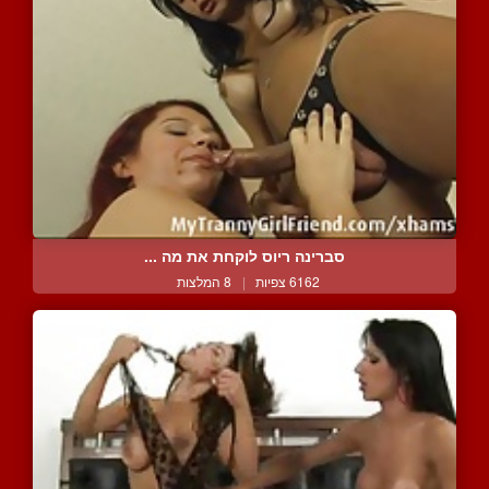
סברינה ריוס לוקחת את מה ...
6162 צפיות
|
8 המלצות