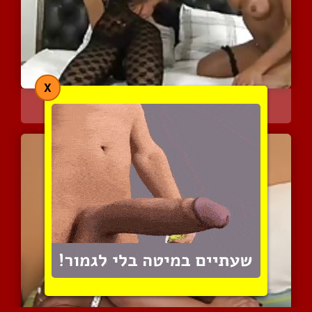
X
לטינית נתקעת היטב על ידי...
6482 צפיות
|
3 המלצות