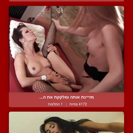
מזייינת אותה ומלקקת את ה...
4172 צפיות
|
1 המלצות