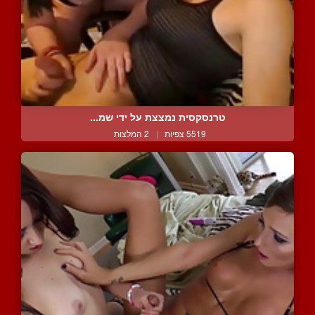
טרנסקסית נמצצת על ידי שמ...
5519 צפיות
|
2 המלצות