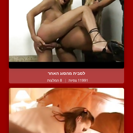
לסבית מהסוג האחר
11991 צפיות
|
8 המלצות