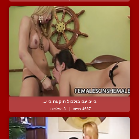
בייב עם בולבול תוקעת ביי...
4687 צפיות
|
3 המלצות