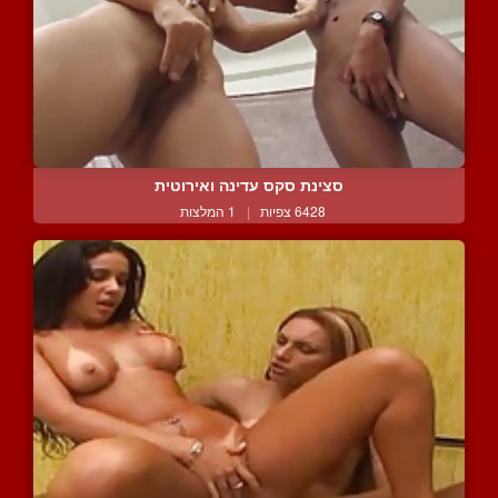
סצינת סקס עדינה ואירוטית
6428 צפיות
|
1 המלצות