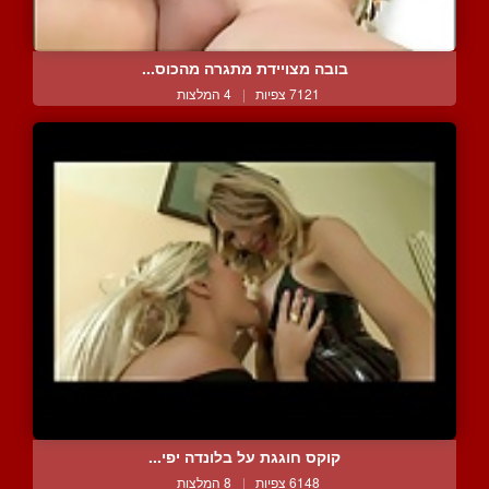
בובה מצויידת מתגרה מהכוס...
7121 צפיות
|
4 המלצות
קוקס חוגגת על בלונדה יפי...
6148 צפיות
|
8 המלצות