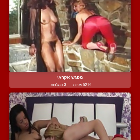
מפגש אקראי
5216 צפיות
|
3 המלצות