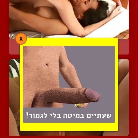
X
זוג שובבות עושות אהבה עם...
5962 צפיות
|
3 המלצות