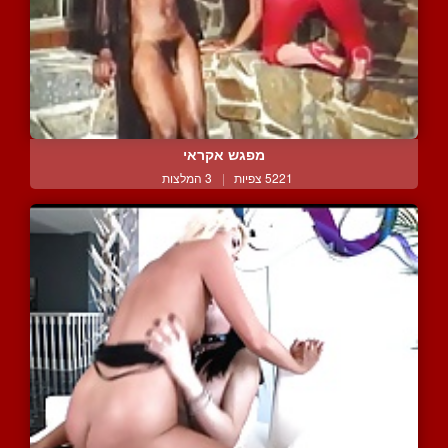
מפגש אקראי
5221 צפיות
|
3 המלצות