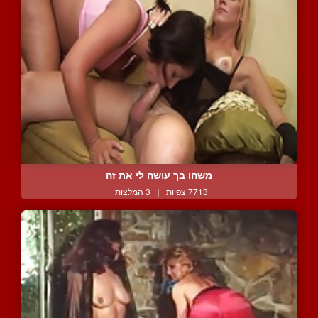
משהו בך עושה לי את זה
7713 צפיות
|
3 המלצות