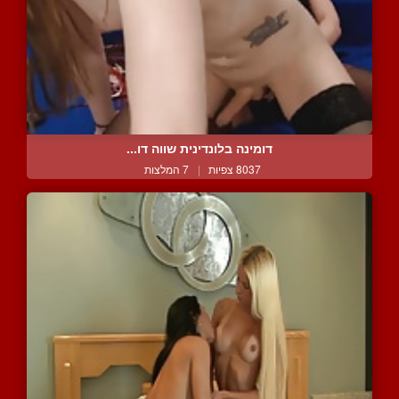
דומינה בלונדינית שווה דו...
8037 צפיות
|
7 המלצות