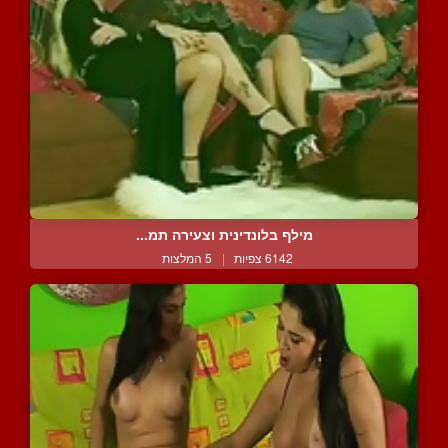
מילף בלונדינית וצעירה תמ...
6142 צפיות
|
5 המלצות