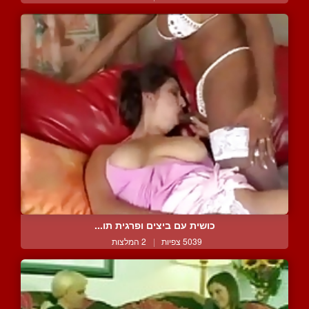
כושית עם ביצים ופרגית תו...
5039 צפיות
|
2 המלצות