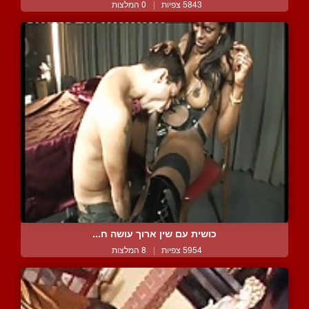
5843 צפיות
|
0 המלצות
כושית עם שין ארוך עושה ח...
5954 צפיות
|
8 המלצות