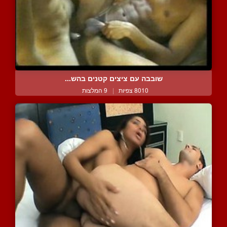
שובבה עם ציצים קטנים בהש...
8010 צפיות
|
9 המלצות