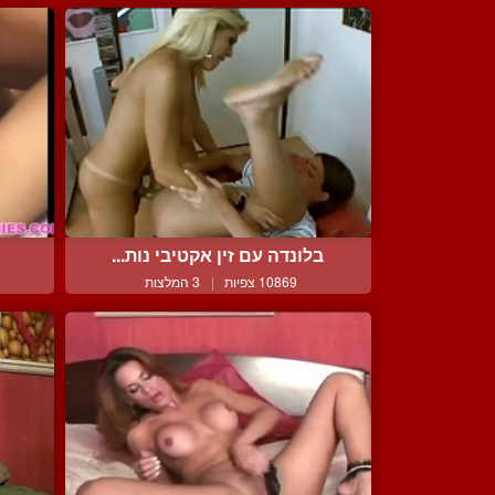
בלונדה עם זין אקטיבי נות...
10869 צפיות
|
3 המלצות