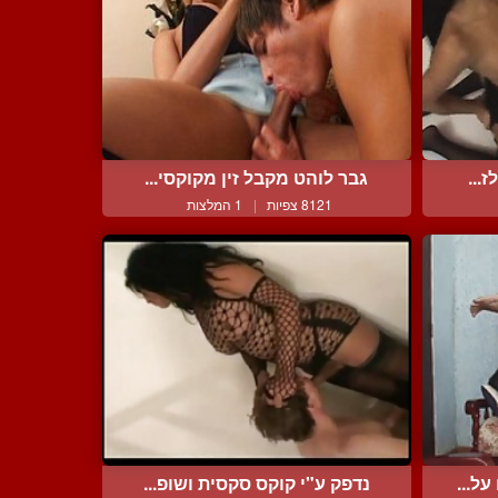
...
גבר לוהט מקבל זין מקוקסי...
8121 צפיות
|
1 המלצות
ל...
נדפק ע"י קוקס סקסית ושופ...