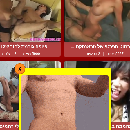
מוט הפרטי של טראנסקסי...
יפיופה גורמת לחור שלו לז
5927 צפיות
|
2 המלצות
5900 צפיות
|
3 המלצות
X
ממת בבילוי נוטף תשוקה
רנאטה טוחנת בלי רחמים ע