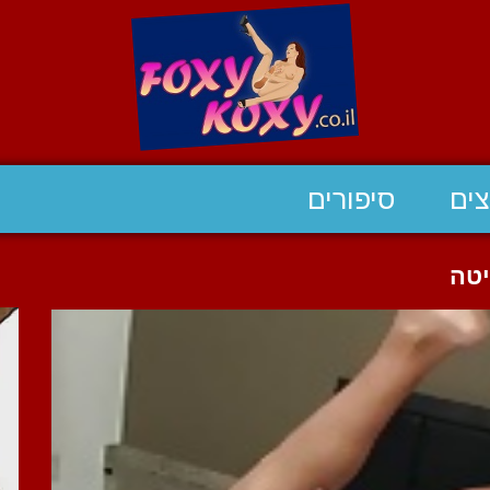
ים
סיפורים
יטה