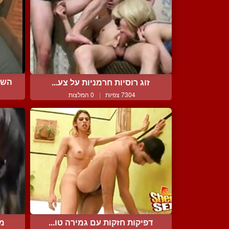
השר
זוג רוסיות חרמניות על צע...
7304 צפיות
|
0 המלצות
דפיקות חזקות עם גמירה טו...
מה