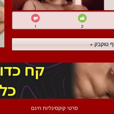
1
2
ף טוקבק +
סרטי קוקסינליות חינם