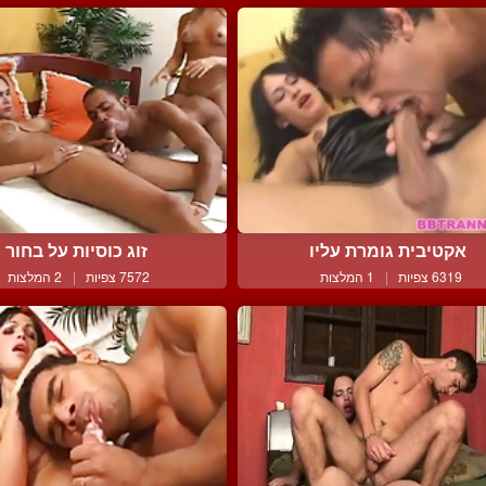
אקטיבית גומרת עליו
זוג כוסיות על בחור
6319 צפיות
|
1 המלצות
7572 צפיות
|
2 המלצות