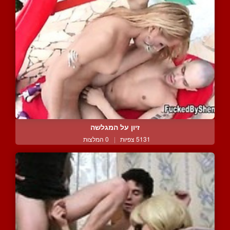
זיון על המגלשה
5131 צפיות
|
0 המלצות