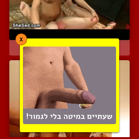
X
גבר קשור נפתח על ידי סקס...
4603 צפיות
|
3 המלצות