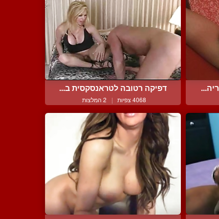
ה...
דפיקה רטובה לטראנסקסית ב...
4068 צפיות
|
2 המלצות