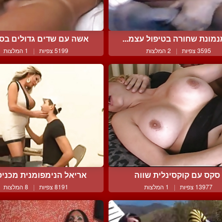
מונת שחורה בטיפול עצמ...
אשה עם שדים גדולים בסקס
3595 צפיות
|
2 המלצות
5199 צפיות
|
1 המלצות
סקס עם קוקסינלית שווה
אריאל הנימפומנית מכניסה
13977 צפיות
|
1 המלצות
8191 צפיות
|
8 המלצות