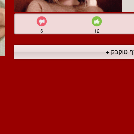
6
12
ף טוקבק +