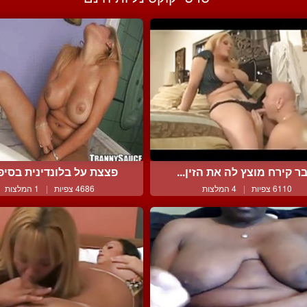
ר קירח מוצץ לה את הזין...
פצצת על בלונדינית בסיפו
6110 צפיות
|
4 המלצות
4686 צפיות
|
1 המלצות