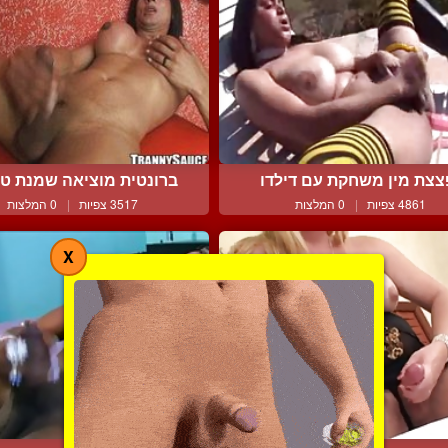
צצת מין משחקת עם דילדו
ברונטית מוציאה שמנת טרי
4861 צפיות
|
0 המלצות
3517 צפיות
|
0 המלצות
X