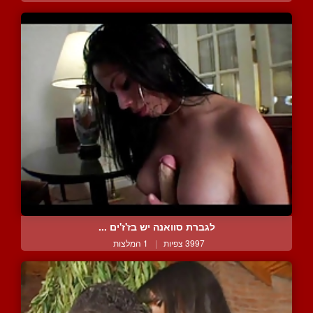
לגברת סוואנה יש בז'ז'ים ...
3997 צפיות
|
1 המלצות