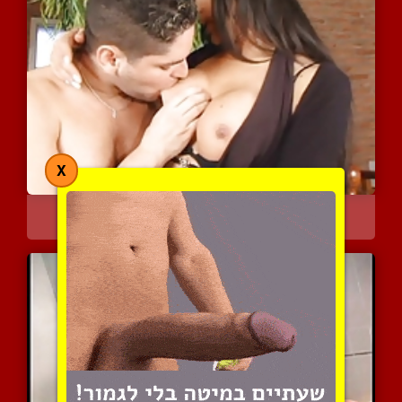
X
ארגנטינאית פצצתית
5330 צפיות
|
0 המלצות