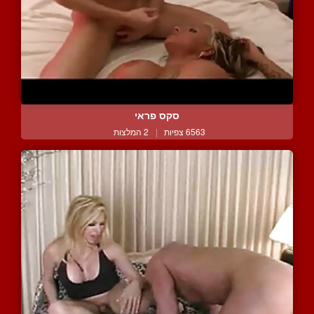
סקס פראי
6563 צפיות
|
2 המלצות