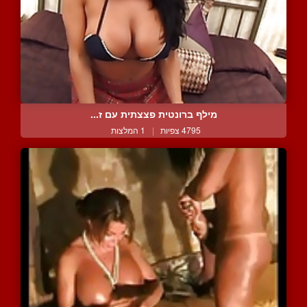
מילף ברונטית פצצתית עם ז...
4795 צפיות
|
1 המלצות