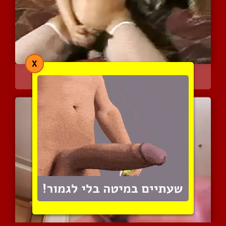
X
יש לה שדיים יפים ושק ביצ...
4293 צפיות
|
0 המלצות