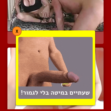
X
דפיקה רטובה לטראנסקסית ב...
4070 צפיות
|
2 המלצות