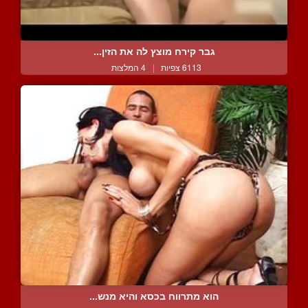
גבר קירח מוצץ לה את הזין...
6113 צפיות
|
4 המלצות
הוא מתרווח בכסא והיא מנש...