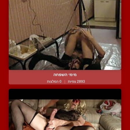
מימי השפחה
2893 צפיות
|
0 המלצות