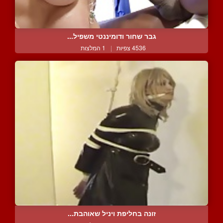
גבר שחור ודומיננטי משפיל...
4536 צפיות
|
1 המלצות
זונה בחליפת ויניל שאוהבת...