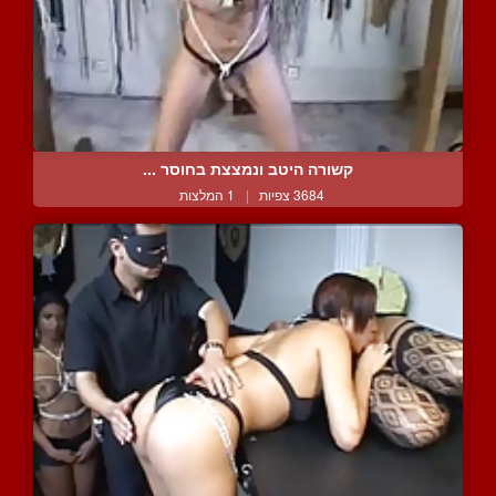
קשורה היטב ונמצצת בחוסר ...
3684 צפיות
|
1 המלצות