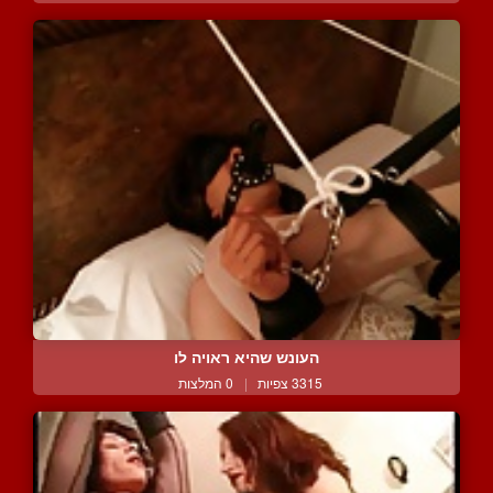
העונש שהיא ראויה לו
3315 צפיות
|
0 המלצות