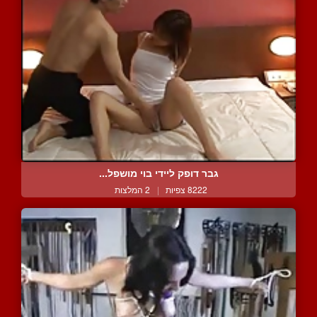
גבר דופק ליידי בוי מושפל...
8222 צפיות
|
2 המלצות