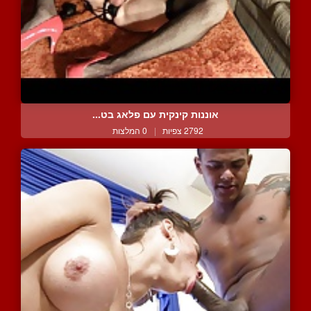
אוננות קינקית עם פלאג בט...
2792 צפיות
|
0 המלצות