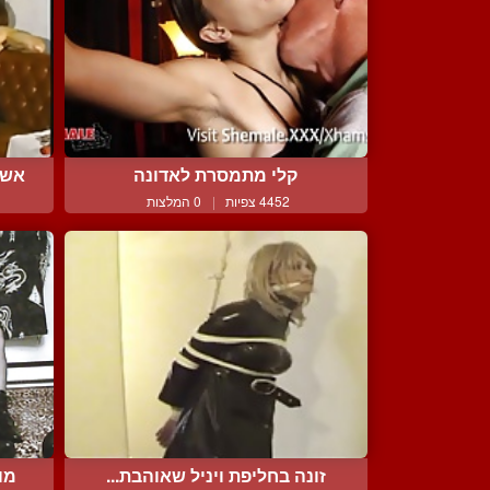
קלי מתמסרת לאדונה
אשה
4452 צפיות
|
0 המלצות
זונה בחליפת ויניל שאוהבת...
מו