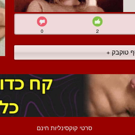
0
2
ף טוקבק +
סרטי קוקסינליות חינם