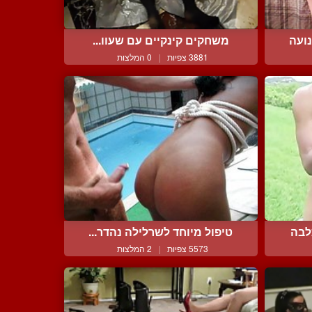
ועה
משחקים קינקיים עם שעוו...
3881 צפיות
|
0 המלצות
לבה
טיפול מיוחד לשרלילה נהדר...
5573 צפיות
|
2 המלצות