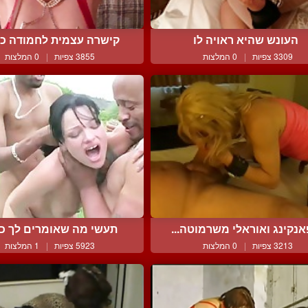
העונש שהיא ראויה לו
קישרה עצמית לחמודה כנ
3309 צפיות
|
0 המלצות
3855 צפיות
|
0 המלצות
נקינג ואוראלי משרמוטה...
תעשי מה שאומרים לך כ
3213 צפיות
|
0 המלצות
5923 צפיות
|
1 המלצות