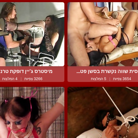
ית שווה נקשרת בסשן פט...
מיסטרס ג'יין דופקת טרנס
3654 צפיות
|
5 המלצות
3266 צפיות
|
4 המלצות