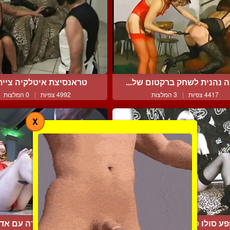
 נהנית לשחק ברקטום של...
טראנסיצת איטלקיה ציית
4417 צפיות
|
3 המלצות
4992 צפיות
|
0 המלצות
X
פע סולו סאדו במצלמת אי...
שפחת מין קשורה עם אדון 