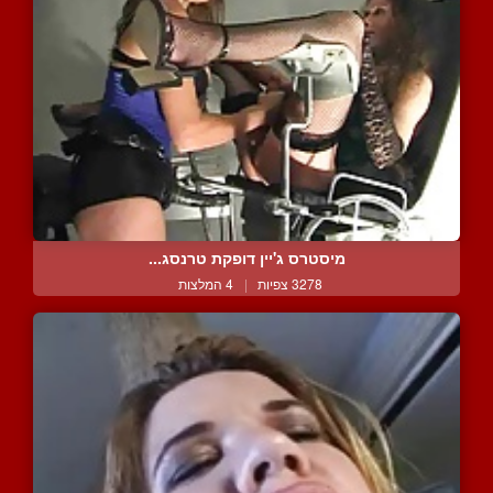
מיסטרס ג'יין דופקת טרנסג...
3278 צפיות
|
4 המלצות