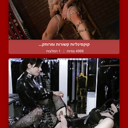
קוקסינליות קשורות ומרותק...
4966 צפיות
|
1 המלצות