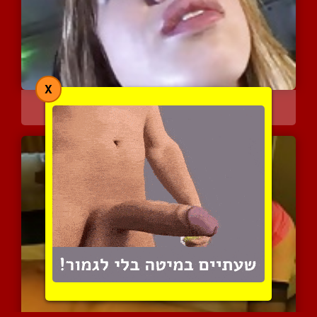
X
מביאה ביד בזמן שהיא קשור...
3426 צפיות
|
1 המלצות