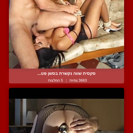
סקסית שווה נקשרת בסשן פט...
3663 צפיות
|
5 המלצות