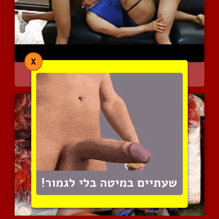
X
שני גברים חוגגים לה על ה...
5055 צפיות
|
1 המלצות